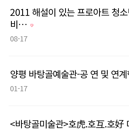
2011 해설이 있는 프로아트 청
비…
08-17
양평 바탕골예술관-공 연 및 연
01-17
<바탕골미술관>호虎.호互.호好