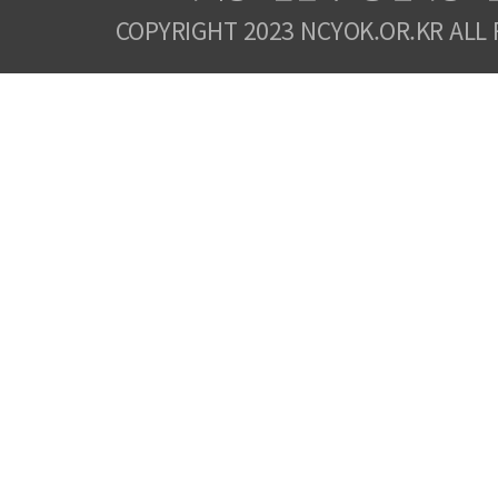
COPYRIGHT 2023 NCYOK.OR.KR ALL