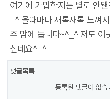
본문
여기에 가입한지는 별로 안됀
_^ 올때마다 새록새록 느껴지
주 맘에 듭니다~^_^ 저도 
싶네요^_^
댓글목록
등록된 댓글이 없습