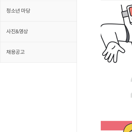
청소년 마당
사진&영상
채용공고