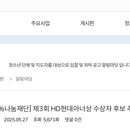
주요사업
게시판
정
청소년 단체 및 지도자를 대상으로 입찰 및 위탁 공고 알림마당 입니
판
알림마당
%나눔재단] 제3회 HD현대아너상 수상자 후보 
2025.05.27
조회
5,671회
댓글
0건