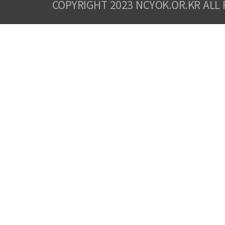
COPYRIGHT 2023 NCYOK.OR.KR ALL