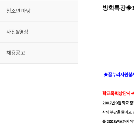
방학특강◈
청소년 마당
사진&영상
채용공고
★꿈누리자원봉사
학교폭력상담사+예
2002년 9월 학교 
사의 부담을 줄이고,
를 2008년도까지 