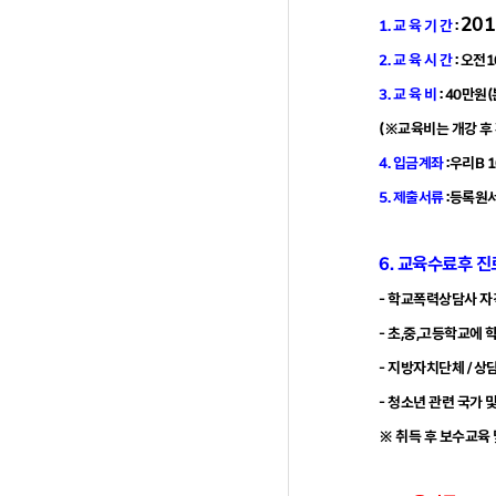
20
1. 교 육 기 간
:
2. 교 육 시 간
: 오전
3. 교 육 비
: 40만
(※
교육비는 개강 후
4. 입금계좌
:우리B 
5. 제출서류
:등록원서
6. 교육수료후 진
- 학교폭력상담사 
- 초,중,고등학교에
- 지방자치단체 / 상
- 청소년 관련 국가 
※ 취득 후 보수교육