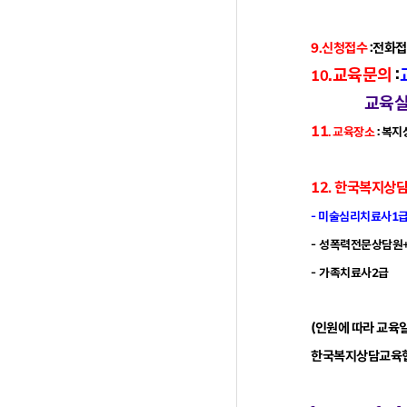
9.신청접수
:전화접
.교육문의
:
10
교육실장 이진
11
. 교육장소
: 복
12
. 한국복지상
- 미술심리치료사1
- 성폭력전문상담원
- 가족치료사2급
(인원에 따라 교육일
한국복지상담교육협