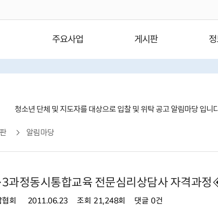
주요사업
게시판
정
청소년 단체 및 지도자를 대상으로 입찰 및 위탁 공고 알림마당 입니
판
알림마당
3과정동시통합교육 전문심리상담사 자격과정
담협회
2011.06.23
조회
21,248회
댓글
0건