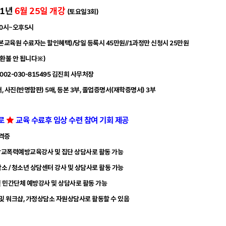
11년
6
월 25일 개강
(토요일3회)
10시~오후5시
원(본교육원 수료자는 할인혜택)/당일 등록시 45만원//1과정만 신청시 25만원
 환불 안 됩니다
※)
1002-030-815495 김진희 사무처장
, 사진(반명함판) 5매, 등본 3부, 졸업증명서(재학증명서) 3부
로
★
교육 수료후 임상 수련 참여 기회 제공
자격증
 학교폭력예방교육강사 및 집단 상담사로 활동 가능
담소 / 청소년 상담센터 강사 및 상담사로 활동 가능
및 민간단체 예방강사 및 상담사로 활동 가능
 및 워크샵, 가정상담소 자원상담사로 활동할 수 있음