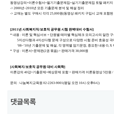
동영상강의+이론수험서+필기기출문제집+실기기출문제집 토탈 패키지 =
-> 2000년~2010년 모든 기출문제 분석 및 해설 정리
-> 교재는 별도 구매시 각각 25,000원(동영상 패키지 구입시 교재 포함된
[2011년 사회복지직/보호직 공무원 시험 완벽대비 수험서]
* 내용 : 이론 및 핵심서브 + 단원별 테마별 핵심체크 모의고사의 알찬 
5지선다형과 4지선다형 문제 구성으로 다양한 시험 준비 효용성 극
‘08~’10년 기출문제 및 해설, 각 영역별 암기문장, 중요한 내용 O, X
* 구성 : 이론서+문제편(2권 묶음) = 판매가격 38,000원
[사회복지/보호직 공무원 대비 사회학]
이론강의 40강+기출문제+예상문제 포함 = 판매가격 이론동영상 5만원 /
문의 : 나눔복지교육원 02-2263-9001(평일 오전 10시-오후6시)
댓글목록