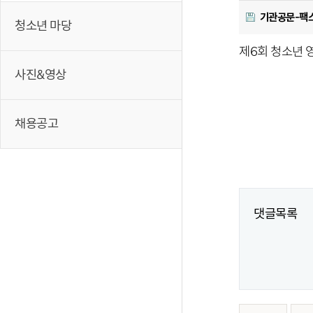
기관공문-팩스
청소년 마당
제6회 청소년 
사진&영상
채용공고
댓글목록