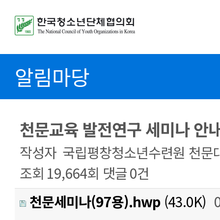
알림마당
천문교육 발전연구 세미나 안
작성자
국립평창청소년수련원 천문
조회
19,664회
댓글
0건
천문세미나(97용).hwp
(43.0K)