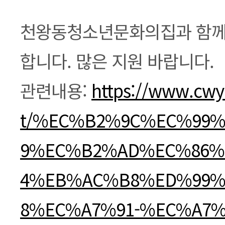
본문
천왕동청소년문화의집과 함께
합니다. 많은 지원 바랍니다.
관련내용:
https://www.cwy
t/%EC%B2%9C%EC%99
9%EC%B2%AD%EC%86%
4%EB%AC%B8%ED%99%
8%EC%A7%91-%EC%A7