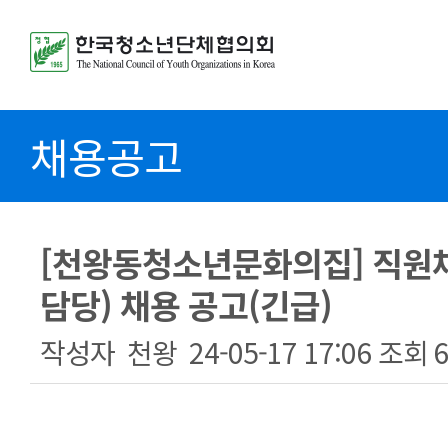
채용공고
[천왕동청소년문화의집] 직원
담당) 채용 공고(긴급)
작성자
천왕
24-05-17 17:06
조회