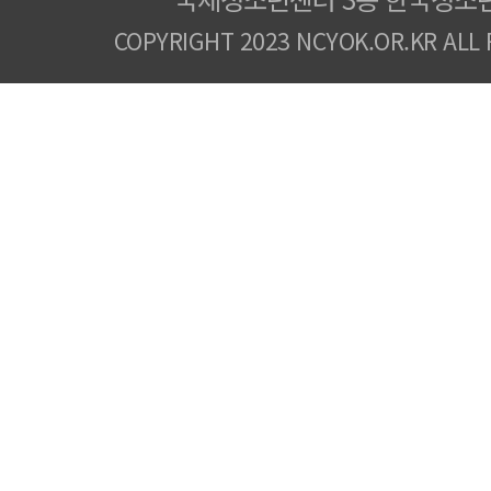
COPYRIGHT 2023 NCYOK.OR.KR ALL