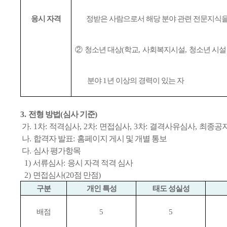
응시 자격
정받은 사람으로서 해당 분야 관련 전문지식을
②
청소년 대상
(
학교
,
사회복지시설
,
청소년 시설
분야
1
년 이상의 경력이 있는 자
3.
전형 방법
(
심사 기준
)
가
. 1
차
:
적격심사
, 2
차
:
면접심사
, 3
차
:
결격사유심사
,
최종공
나
.
합격자 발표
:
홈페이지 게시 및 개별 통보
다
.
심사 평가항목
1)
서류심사
:
응시 자격 적격 심사
2)
면접심사
(20
점 만점
)
구분
개인 특성
태도 성실성
배점
5
5