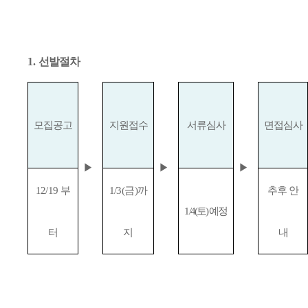
1.
선발절차
모집공고
지원접수
서류심사
면접심사
▶
▶
▶
12/19
부
1/3(
금
)
까
추후 안
1/4(
토
)
예정
터
지
내