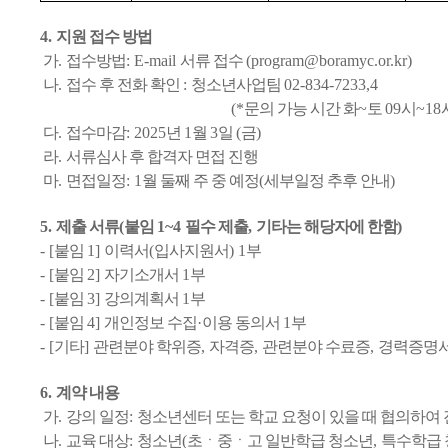
4.
지원 접수 방법
가
.
접수방법
: E-mail
서류 접수
(program@boramyc.or.kr)
나
.
접수 후 전화 확인
:
청소년사업팀
02-834-7233,4
(*
문의 가능 시간 화
~
토
09
시
~18
다
.
접수마감
: 2025
년
1
월
3
일
(
금
)
라
.
서류심사 후 합격자 면접 진행
마
.
면접일정
: 1
월 둘째 주 중 예정
(
세부일정 추후 안내
)
5.
제출 서류
(
붙임
1~4
필수 제출
,
기타는 해당자에 한함
)
- [
붙임
1]
이력서
(
입사지원서
) 1
부
- [
붙임
2]
자기소개서
1
부
- [
붙임
3]
강의계획서
1
부
- [
붙임
4]
개인정보 수집
·
이용 동의서
1
부
- [
기타
]
관련분야 학위증
,
자격증
,
관련분야 수료증
,
경력증명
6.
계약 내용
가
.
강의 일정
:
청소년센터 또는 학교 요청이 있을 때 협의하여
나
.
교육 대상
:
청소년
(
초ㆍ중ㆍ고 일반학급 청소년
,
특수학급 