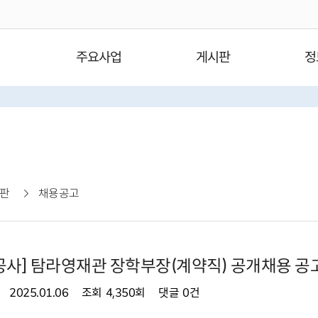
주요사업
게시판
정
판
채용공고
사] 탐라영재관 장학부장(계약직) 공개채용 공
2025.01.06
조회
4,350회
댓글
0건