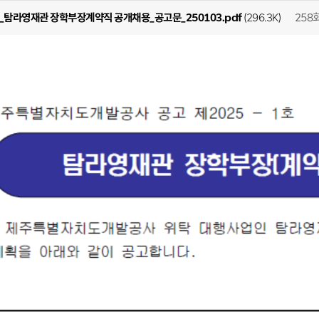
258
탐라영재관 장학부장계약직 공개채용_공고문_250103.pdf
(296.3K)