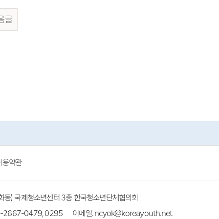
음글
이용약관
(방화동) 국제청소년센터 3층 한국청소년단체협의회
-2667-0479, 0295
이메일. ncyok@koreayouth.net