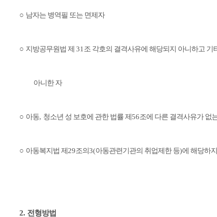
○
남자는 병역필 또는 면제자
○
지방공무원법 제
31
조 각호의 결격사유에 해당되지 아니하고 기
아니한 자
○
아동
,
청소년 성 보호에 관한 법률 제
56
조에 다른 결격사유가 없는
○
아동복지법 제
29
조의
3(
아동관련기관의 취업제한 등
)
에 해당하지
2.
전형방법