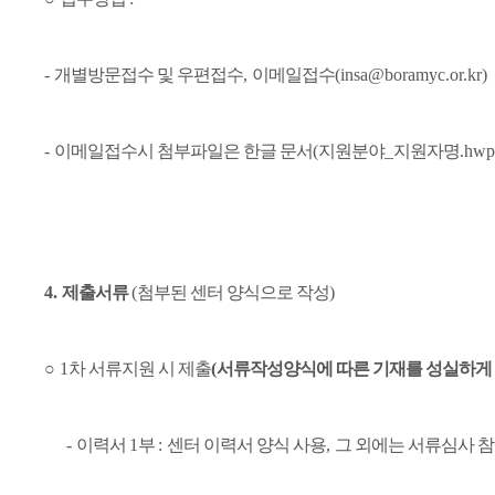
-
개별방문접수 및 우편접수
,
이메일접수
(insa@boramyc.or.kr)
-
이메일접수시 첨부파일은 한글 문서
(
지원분야
_
지원자명
.hwp
4.
제출서류
(
첨부된 센터 양식으로 작성
)
○
1
차 서류지원 시 제출
(
서류작성양식에 따른 기재를 성실하게
-
이력서
1
부
:
센터 이력서 양식 사용
,
그 외에는 서류심사 참