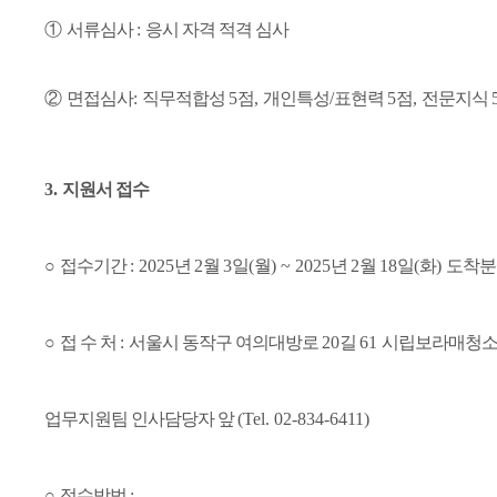
①
서류심사
:
응시 자격 적격 심사
②
면접심사
:
직무적합성
5
점
,
개인특성
/
표현력
5
점
,
전문지식
3.
지원서 접수
○
접수기간
: 2025
년
2
월
3
일
(
월
) ~ 2025
년
2
월
18
일
(
화
)
도착분
○
접 수 처
:
서울시 동작구 여의대방로
20
길
61
시립보라매청
업무지원팀 인사담당자 앞
(Tel. 02-834-6411)
○
접수방법
: