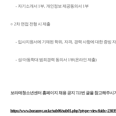
-
자기소개서
1
부
,
개인정보 제공동의서
1
부
○
2
차 면접 전형 시 제출
-
입사지원서에 기재된 학위
,
자격
,
경력 사항에 대한 증빙 
-
성
/
아동학대 범죄경력 동의서
1
부
(
온라인 제출
)
보라매청소년센터 홈페이지 채용 공지 722번 글을 참고해주시기
https://www.boramyc.or.kr/sub06/sub01.php?ptype=view&idx=230