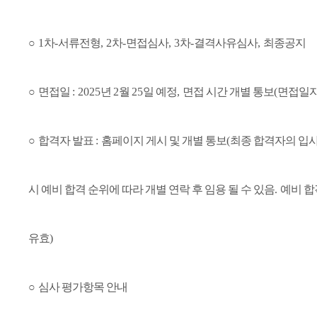
○
1
차
-
서류전형
, 2
차
-
면접심사
, 3
차
-
결격사유심사
,
최종공지
○
면접일
: 2025
년
2
월
25
일 예정
,
면접 시간 개별 통보
(
면접일자
○
합격자 발표
:
홈페이지 게시 및 개별 통보
(
최종 합격자의 입사
시 예비 합격 순위에 따라 개별 연락 후 임용 될 수 있음
.
예비 합
유효
)
○
심사 평가항목 안내