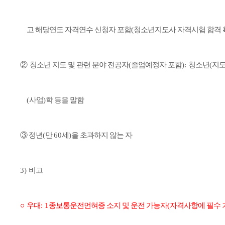
고 해당연도 자격연수 신청자 포함
(
청소년지도사 자격시험 합격 
②
청소년 지도 및 관련 분야 전공자
(
졸업예정자 포함
):
청소년
(
지
(
사업
)
학 등을 말함
③
정년
(
만
60
세
)
을 초과하지 않는 자
3)
비고
○
우대
: 1
종보통운전먼혀증 소지 및 운전 가능자
(
자격사항에 필수 