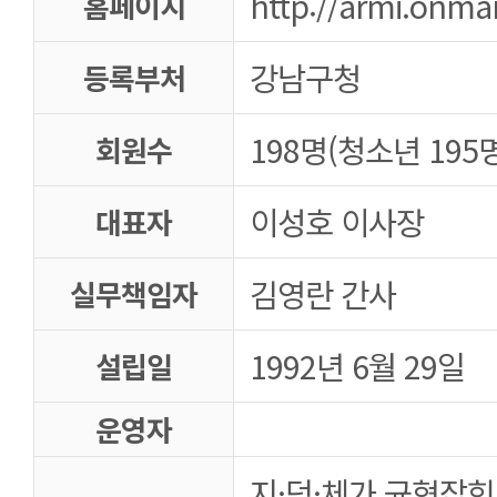
http://armi.onm
홈페이지
강남구청
등록부처
198명(청소년 195명
회원수
이성호 이사장
대표자
김영란 간사
실무책임자
1992년 6월 29일
설립일
운영자
지·덕·체가 균형잡