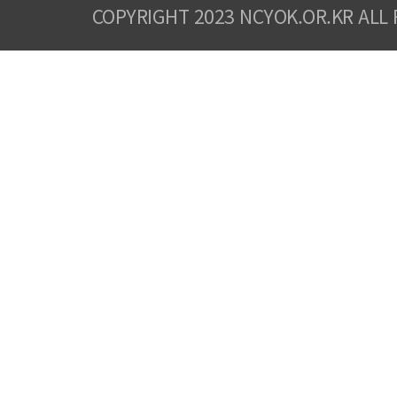
COPYRIGHT 2023 NCYOK.OR.KR ALL