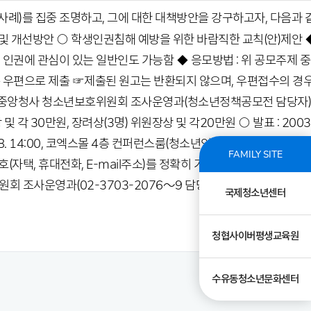
)를 집중 조명하고, 그에 대한 대책방안을 강구하고자, 다음과 
및 개선방안 ○ 학생인권침해 예방을 위한 바람직한 교칙(안)제안 
소년 인권에 관심이 있는 일반인도 가능함 ◆ 응모방법 : 위 공모주제 중
r) 또는 우편으로 제출 ☞제출된 원고는 반환되지 않으며, 우편접수의 경
 정부중앙청사 청소년보호위원회 조사운영과(청소년정책공모전 담당자)
 및 각 30만원, 장려상(3명) 위원장상 및 각20만원 ○ 발표 : 2003
. 18. 14:00, 코엑스몰 4층 컨퍼런스룸(청소년인권페스티벌 행사장) 
FAMILY SITE
자택, 휴대전화, E-mail주소)를 정확히 기재하여야 합니다. ○ 
 조사운영과(02-3703-2076～9 담당자 : 이복규)로 문의해 
국제청소년센터
청협사이버평생교육원
수유동청소년문화센터