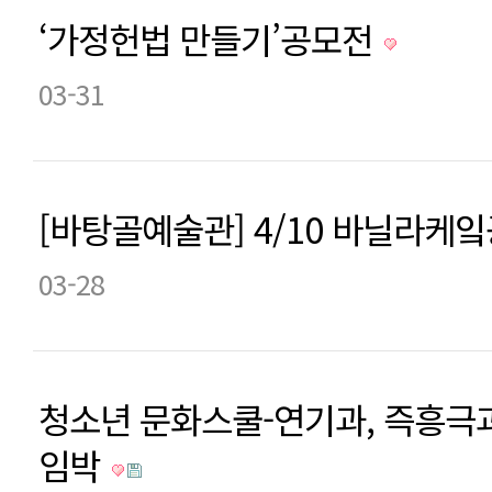
‘가정헌법 만들기’공모전
03-31
[바탕골예술관] 4/10 바닐라케
03-28
청소년 문화스쿨-연기과, 즉흥극
임박