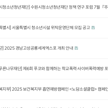
시청소년청년재단] 수원시청소년청년재단 정책 연구 포럼 7월『주
특별시] 서울특별시 청소년시설 위탁운영단체 모집 공고
군] 2025 경남고성공룡세계엑스포 개최 안내
F푸른나무재단] 제6회 푸코와 함께하는 학교폭력·사이버폭력예방 
복지부] 2025 보건복지부 흡연예방캠페인 <노담소셜클럽> 캠페인