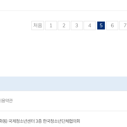
처음
1
2
3
4
5
6
7
이용약관
(방화동) 국제청소년센터 3층 한국청소년단체협의회