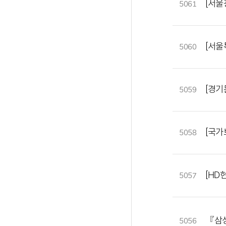
[서울
5061
[서울
5060
[경기
5059
[국가
5058
[HD
5057
『삼성
5056