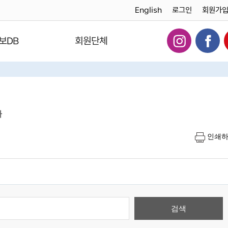
English
로그인
회원가
보DB
회원단체
다
인쇄