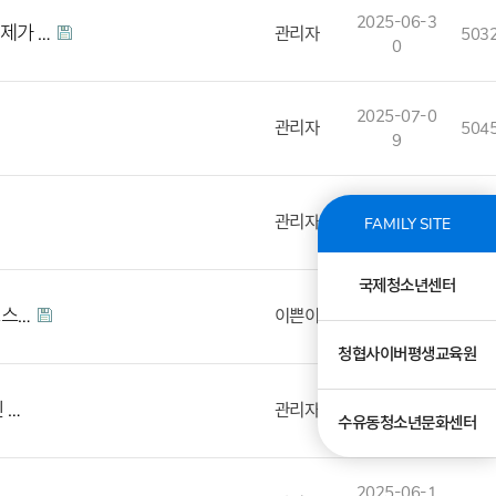
2025-06-3
제가 …
관리자
503
0
2025-07-0
관리자
504
9
2025-07-1
관리자
507
FAMILY SITE
0
국제청소년센터
2025-07-0
포스…
이쁜이
514
3
청협사이버평생교육원
2025-06-3
 …
관리자
534
수유동청소년문화센터
0
2025-06-1