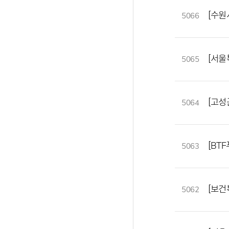
[수원
5066
[서울
5065
[고성
5064
[BT
5063
[보건
5062