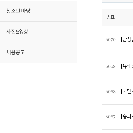
청소년 마당
번호
사진&영상
[삼성
5070
채용공고
[유쾌
5069
[국민
5068
[송파
5067