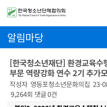
알림마당
[한국청소년재단] 환경교육수
부문 역량강화 연수 2기 추가
작성자
영등포청소년문화의집
23-0
9,264회
댓글
0건