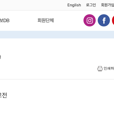
English
로그인
회원가
보DB
회원단체
다
인쇄
모전