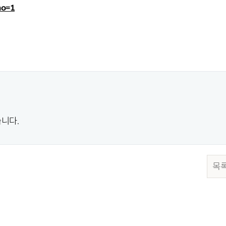
no=1
니다.
목