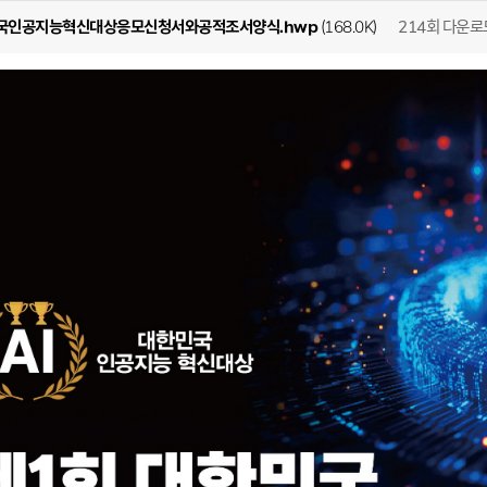
214회 다운로
국인공지능혁신대상응모신청서와공적조서양식.hwp
(168.0K)