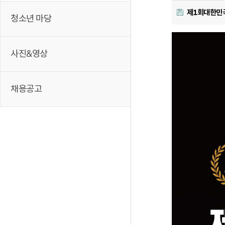
제1회대한민
청소년 마당
사진&영상
채용공고