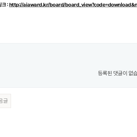
링크 :
http://aiaward.kr/board/board_view?code=download&
등록된 댓글이 없습
음글