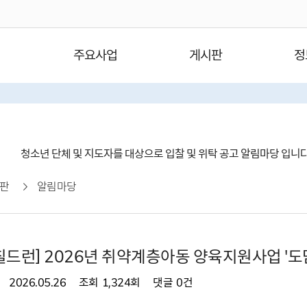
주요사업
게시판
정
청소년 단체 및 지도자를 대상으로 입찰 및 위탁 공고 알림마당 입니
판
알림마당
드런] 2026년 취약계층아동 양육지원사업 '도
2026.05.26
조회
1,324회
댓글
0건