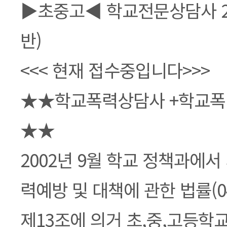
본문
▶초중고◀ 학교전문상담사 2
반)
<<< 현재 접수중입니다>>>
★★학교폭력상담사 +학교
★★
2002년 9월 학교 정책과에서
력예방 및 대책에 관한 법률(04. 
제13조에 의거 초,중,고등