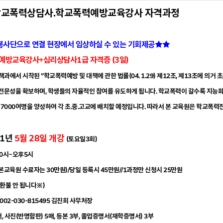
)학교폭력상담사.학교폭력예방교육강사 자격과정
사단으로 연결 현장에서 임상하실 수 있는 기회제공★★
방교육강사+심리상담사1급 자격증 (3일)
정책과에서 시작된 “학교폭력예방 및 대책에 관한 법률(04. 1.29) 제12조, 제13조에
 전문성을 확보하며, 학생들의 자율적인 참여를 유도하게 됩니다. 학교폭력이 갈수록 지능
약 7000여명을 양성하여 각 초.중.고교에 배치할 예정입니다. 따라서 본 교육원은 학교
11년
5
월 28일 개강
(토요일3회)
10시~오후5시
(본교육원 수료자는 30만원)/당일 등록시 45만원//1과정만 신청시 25만원
 환불 안 됩니다
※)
1002-030-815495 김진희 사무처장
, 사진(반명함판) 5매, 등본 3부, 졸업증명서(재학증명서) 3부