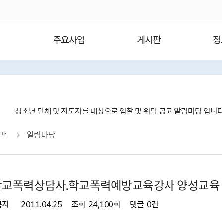
주요사업
게시판
정
청소년 단체 및 지도자를 대상으로 입찰 및 위탁 공고 알림마당 입니
판
알림마당
고)학교폭력상담사.학교폭력예방교육강사 양성교육
복지
2011.04.25
조회
24,100회
댓글
0건