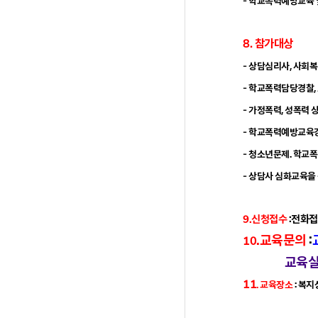
- 학교폭력예방교육
8
. 참가대상
- 상담심리사, 사회
- 학교폭력담당경찰,
- 가정폭력, 성폭력 
- 학교폭력예방교육강
- 청소년문제. 학교폭
- 상담사 심화교육을
9.신청접수
:전화접
.교육문의
:
10
교육실장 이진
11
. 교육장소
: 복