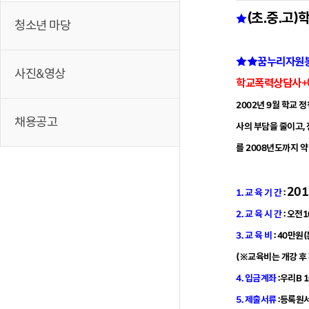
(초.중.고
★
청소년 마당
★★꿈누리자원봉
사진&영상
학교폭력상담사+예
2002년 9월 학교 
채용공고
사의 부담을 줄이고,
를 2008년도까지 
20
1. 교 육 기 간
:
2. 교 육 시 간
: 오전
3. 교 육 비
: 40만원
(※
교육비는 개강 후
4. 입금계좌
:우리B 
5. 제출서류
:등록원서