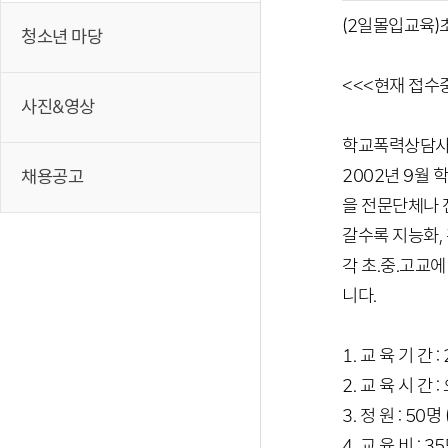
(2일몰입교육)
청소년 마당
<<<현재 접수
사진&영상
학교폭력상담사+
2002년 9월 
채용공고
을 전문단체나 
갈수록 지능화,
각 초.중.고교
니다.
1. 교 육 기 간
2. 교 육 시 간
3. 정 원 : 50
4. 교 육 비 