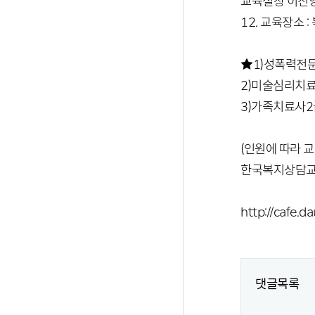
교육실장 이진영 
12. 교육장소 
★1)성폭력전문
2)미술심리치료사2급
3)가족치료사2급--
(인원에 따라 교
한국복지상담교
http://cafe.
댓글목록