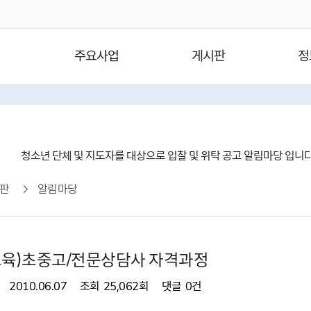
주요사업
게시판
정
청소년 단체 및 지도자를 대상으로 입찰 및 위탁 공고 알림마당 입니
판
알림마당
교육)초중고/전문상담사 자격과정
2010.06.07
조회
25,062회
댓글
0건