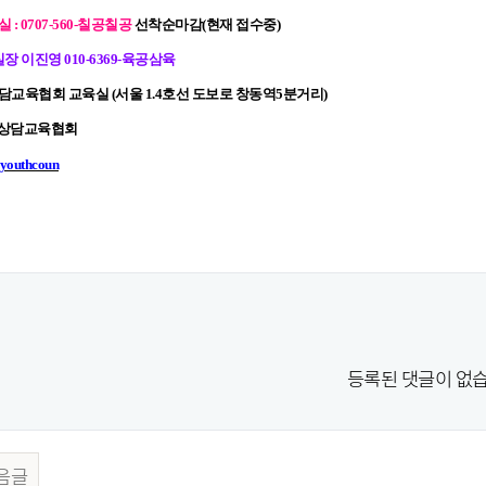
 : 0707-560-칠공칠공
선착순마감(현재 접수중)
영 010-6369-육공삼육
상담교육협회 교육실 (서울 1.4호선 도보로 창동역5분거리)
지상담교육협회
t/youthcoun
등록된 댓글이 없습
음글