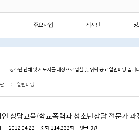
주요사업
게시판
정
청소년 단체 및 지도자를 대상으로 입찰 및 위탁 공고 알림마당 입니
판
알림마당
인 상담교육(학교폭력과 청소년상담 전문가 과
담
2012.04.23
조회
114,333회
댓글
0건