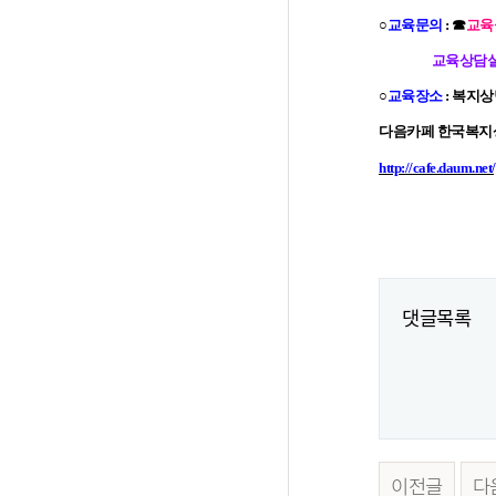
○
교육문의
: ☎
교육실
교육상담실장 이진
○
교육장소
: 복지
다음카페 한국복
http://cafe.daum.ne
댓글목록
이전글
다