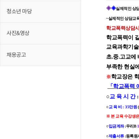
◈
◈
실제적인 상담
청소년 마당
~실제적인 상담교
학교폭력상담사
사진&영상
학교폭력이 갈
교육과학기술부
채용공고
초.중.고교에
부족한 현실에
학교장은
학
※
「학교폭력 
○
교 육 시 간
:
○
교 육 비 : 35만원
※ 본 교육 수강생은
○
입금계좌
:우리B
○
제출서류
:등록원