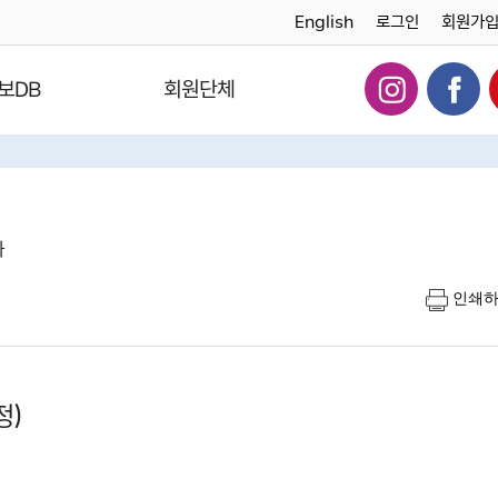
English
로그인
회원가
보DB
회원단체
다
인쇄
정)