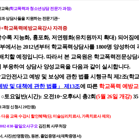
교육(
학교폭력과 청소년상담 전문가 과정)
육
과 상담사들을 지원하는 전문기관~
+학교폭력예방교육강사 자격증
수록 지능화, 흉포화, 저연령화(유치원까지 확대) 되어짐에
에서는 2012년부터 학교폭력상담사를 1800명 양성하여 
 배치할 예정입니다. 따라서 본 교육원은 학교폭력전문상담
 부응하여 상담사 양성교육을 다음과 같이 실시합니다.
교안전사고 예방 및 보상에 관한 법률 시행규칙
제2조(학
예방 및 대책에 관한 법률」
제13조
에 따른
학교폭력 예방교
○토요일반(시간): 오전10~오후6시 총2회
(5월 26일 개강)
3
(1과정 신청시 20만원)
 다음 교육 수강시 할인혜택(단, 미술심리치료사, 가족치료사 제외)
1002-030-팔일오사구오
김진희 사무처장
서, 사진(반명함판), 등본, 졸업증명서(재학증명서)