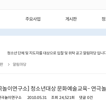
주요사업
게시판
정
청소년 단체 및 지도자를 대상으로 입찰 및 위탁 공고 알림마당 입니
판
알림마당
극놀이연구소] 청소년대상 문화예술교육- 연극
연극놀이연구소
2010.05.31
조회
24,521회
댓글
0건