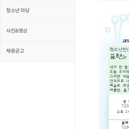
청소년 마당
사진&영상
채용공고