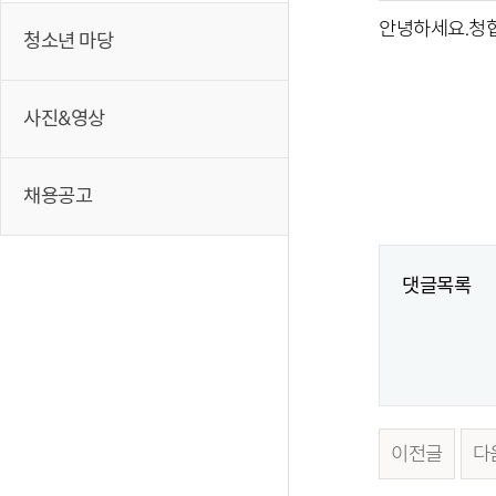
안녕하세요.청협
청소년 마당
사진&영상
채용공고
댓글목록
이전글
다