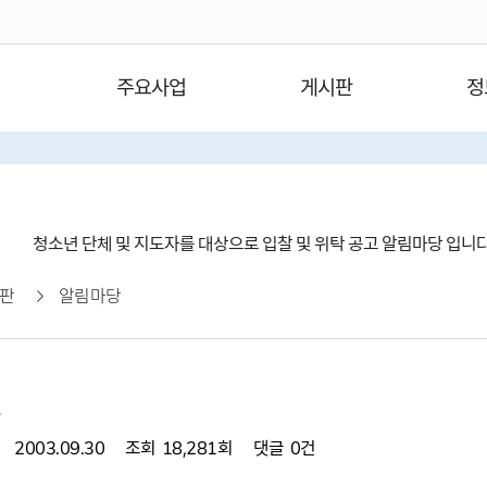
주요사업
게시판
정
청소년 단체 및 지도자를 대상으로 입찰 및 위탁 공고 알림마당 입니
판
알림마당
요
2003.09.30
조회
18,281회
댓글
0건