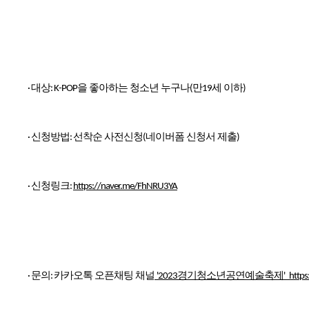
대상
을 좋아하는 청소년 누구나
만
세 이하
·
: K-POP
(
19
)
신청방법
선착순 사전신청
네이버폼 신청서 제출
·
:
(
)
신청링크
·
:
https://naver.me/FhNRU3YA
문의
카카오톡 오픈채팅 채널
경기청소년공연예술축제
·
:
'2023
'
http