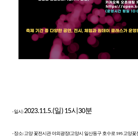
일
시
분
2023.11.5.(
) 15
30
일시
·
:
장소
고양 꽃전시관 야외광장
고양시 일산동구 호수로
고양꽃
·
:
(
595