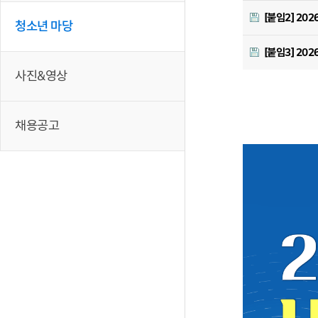
[붙임2] 20
청소년 마당
[붙임3] 20
사진&영상
채용공고