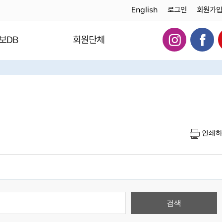
English
로그인
회원가
보DB
회원단체
인쇄