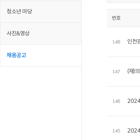
청소년 마당
번호
사진&영상
인천
148
채용공고
(재)
147
202
146
202
145