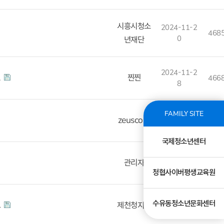
시흥시청소
2024-11-2
468
0
년재단
2024-11-2
…
찐찐
466
8
FAMILY SITE
2024-12-0
zeuscom
469
4
국제청소년센터
2024-12-0
관리자
460
9
청협사이버평생교육원
2024-12-1
수유동청소년문화센터
고
제천청지사
493
1