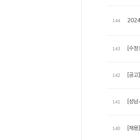
202
144
[수정
143
[공고
142
[성남
141
[채용
140