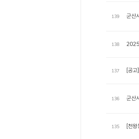
군산시
139
202
138
[공고
137
군산시
136
[천왕
135