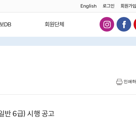
English
로그인
회원가
보DB
회원단체
인쇄
일반 6급) 시행 공고