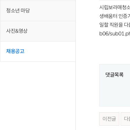
시립보라매청소
청소년 마당
생배움터 인증기
일할 직원을 다음
사진&영상
b06/sub01.p
채용공고
댓글목록
이전글
다