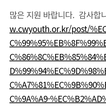
본문
많은 지원 바랍니다. 감사합
w.cwyouth.or.kr/post/
C%99%95%EB%8F%99%
C%86%8C%EB%85%84%
D%99%94%EC%9D%98%
C%A7%81%EC%9B%90%
C%9A%A9-%EC%B2%AD