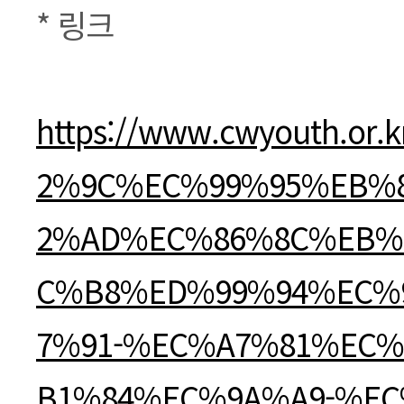
* 링크
https://www.cwyouth.or.
2%9C%EC%99%95%EB%
2%AD%EC%86%8C%EB%
C%B8%ED%99%94%EC%
7%91-%EC%A7%81%EC
B1%84%EC%9A%A9-%E