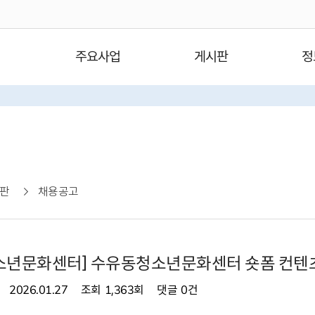
주요사업
게시판
정
판
채용공고
소년문화센터] 수유동청소년문화센터 숏폼 컨텐츠
2026.01.27
조회
1,363회
댓글
0건