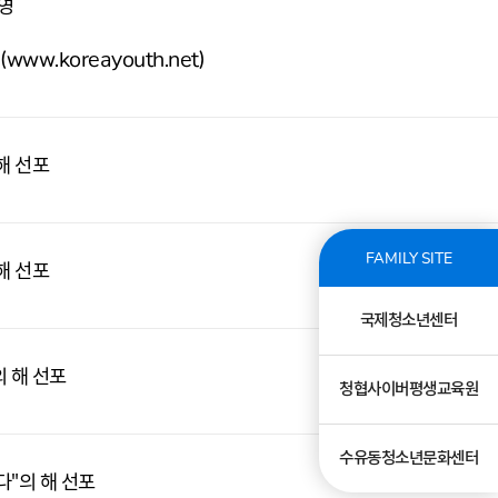
영
ww.koreayouth.net)
해 선포
FAMILY SITE
해 선포
국제청소년센터
 해 선포
청협사이버평생교육원
수유동청소년문화센터
다"의 해 선포