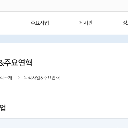
주요사업
게시판
정
&주요연혁
회소개
목적사업&주요연혁
업