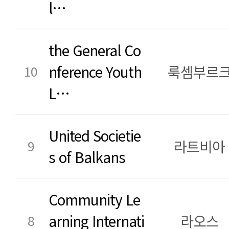
l…
the General Co
nference Youth
룩셈부르
10
L…
United Societie
라트비아
9
s of Balkans
Community Le
arning Internati
라오스
8