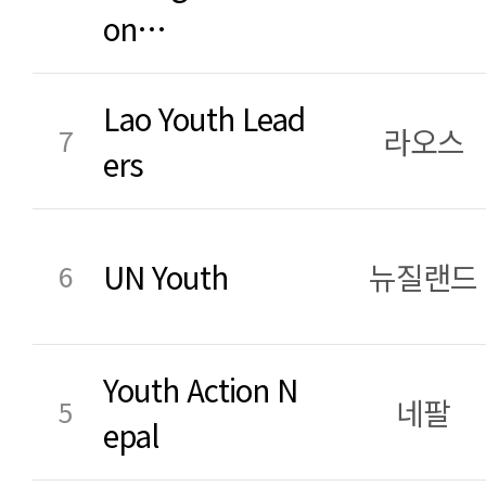
on…
Lao Youth Lead
라오스
7
ers
UN Youth
뉴질랜드
6
Youth Action N
네팔
5
epal