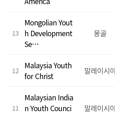
America
Mongolian Yout
h Development
몽골
13
Se…
Malaysia Youth
말레이시
12
for Christ
Malaysian India
n Youth Counci
말레이시
11