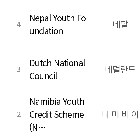
Nepal Youth Fo
네팔
4
undation
Dutch National
네덜란드
3
Council
Namibia Youth
Credit Scheme
나 미 비 
2
(N…