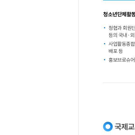
청소년단체활동 
청협과 회원단
등의 국내 · 
사업활동종합보
배포 등
홍보브로슈어
국제교