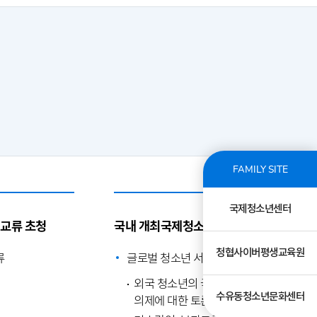
FAMILY SITE
국제청소년센터
제교류 초청
국내 개최국제청소년행사
청협사이버평생교육원
류
글로벌 청소년 서밋
외국 청소년의 국내 초청을 통한 전지구
수유동청소년문화센터
의제에 대한 토론 및 교류의 장 마련