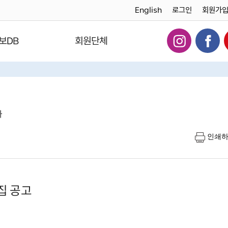
English
로그인
회원가
보DB
회원단체
다
인쇄
집 공고