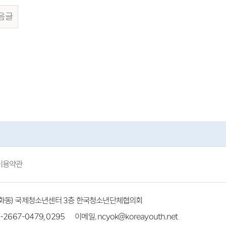
음글
이용약관
(방화동) 국제청소년센터 3층 한국청소년단체협의회
-2667-0479, 0295
이메일. ncyok@koreayouth.net