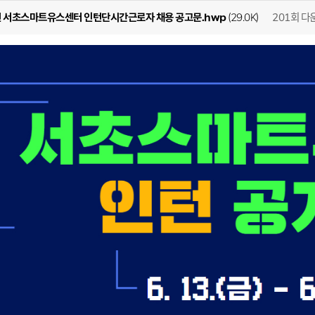
201회 다
년 서초스마트유스센터 인턴단시간근로자 채용 공고문.hwp
(29.0K)