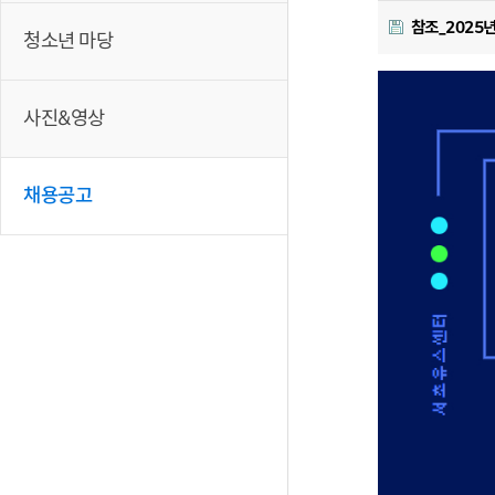
참조_2025
청소년 마당
사진&영상
채용공고