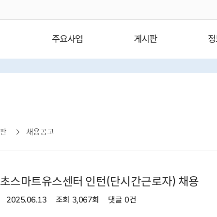
주요사업
게시판
정
판
채용공고
 서초스마트유스센터 인턴(단시간근로자) 채용
2025.06.13
조회
3,067회
댓글
0건